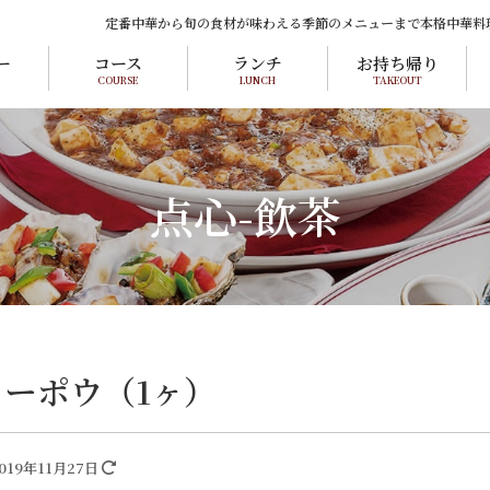
定番中華から旬の食材が味わえる季節のメニューまで本格中華料
ー
コース
ランチ
お持ち帰り
COURSE
LUNCH
TAKEOUT
点心-飲茶
カーポウ（1ヶ）
019年11月27日