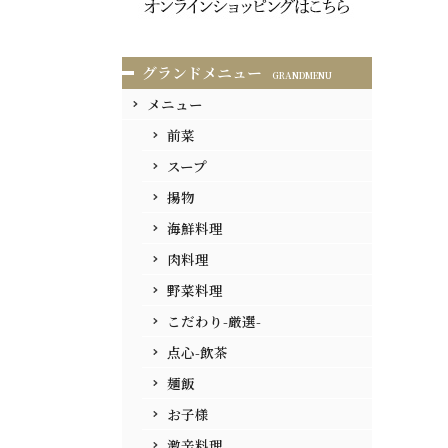
グランドメニュー
GRANDMENU
メニュー
前菜
スープ
揚物
海鮮料理
肉料理
野菜料理
こだわり-厳選-
点心-飲茶
麺飯
お子様
激辛料理