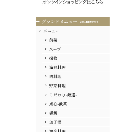
グランドメニュー
GRANDMENU
メニュー
前菜
スープ
揚物
海鮮料理
肉料理
野菜料理
こだわり-厳選-
点心-飲茶
麺飯
お子様
激辛料理