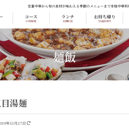
定番中華から旬の食材が味わえる季節のメニューまで本格中華料
ー
コース
ランチ
お持ち帰り
COURSE
LUNCH
TAKEOUT
麺飯
五目湯麺
019年11月27日